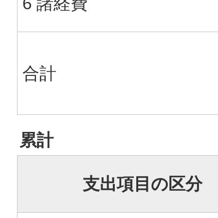
6 諸経費
合計
累計
支出項目の区分