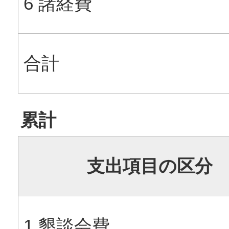
6 諸経費
合計
累計
支出項目の区分
1 懇談会費