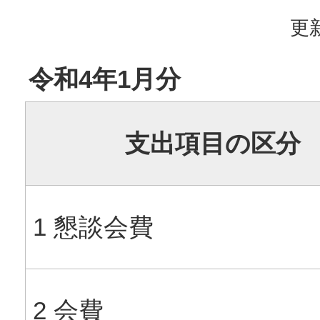
更新
令和4年1月分
支出項目の区分
1 懇談会費
2 会費