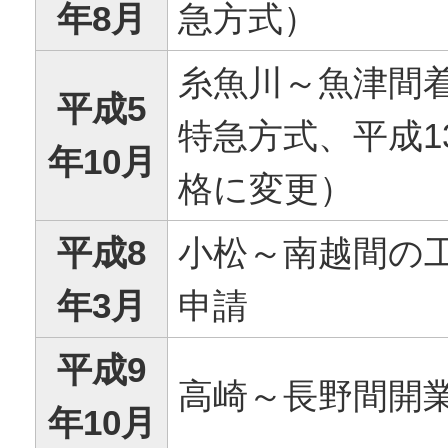
年8月
急方式）
糸魚川～魚津間
平成5
特急方式、平成1
年10月
格に変更）
平成8
小松～南越間の
年3月
申請
平成9
高崎～長野間開
年10月