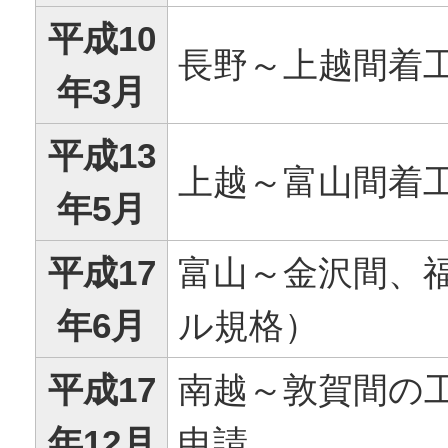
平成10
長野～上越間着
年3月
平成13
上越～富山間着
年5月
平成17
富山～金沢間、
年6月
ル規格）
平成17
南越～敦賀間の
年12月
申請