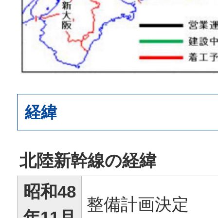
経緯
北陸新幹線の経緯
昭和48
整備計画決定
年11月