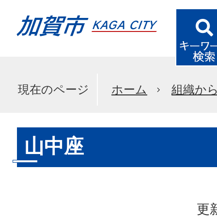
現在のページ
ホーム
組織か
山中座
更新