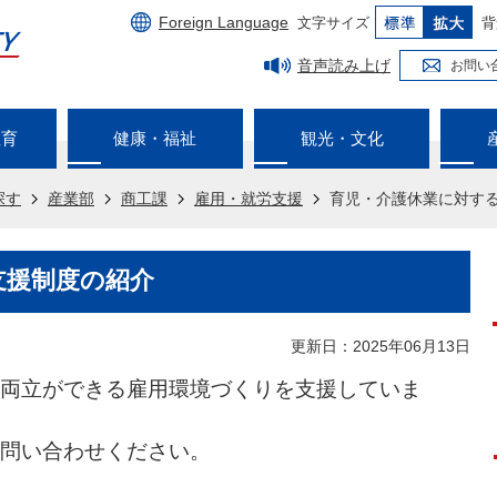
Foreign Language
文字サイズ
背
音声読み上げ
お問い
教育
健康・福祉
観光・文化
探す
産業部
商工課
雇用・就労支援
育児・介護休業に対す
支援制度の紹介
更新日：2025年06月13日
両立ができる雇用環境づくりを支援していま
問い合わせください。