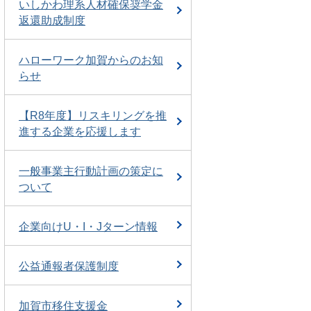
いしかわ理系人材確保奨学金
返還助成制度
ハローワーク加賀からのお知
らせ
【R8年度】リスキリングを推
進する企業を応援します
一般事業主行動計画の策定に
ついて
企業向けU・I・Jターン情報
公益通報者保護制度
加賀市移住支援金