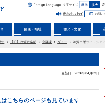
Foreign Language
文字サイズ
背
音声読み上げ
お問い
教育
健康・福祉
観光・文化
探す
【旧】政策戦略部
企画課
ダミー
加賀市版ライドシェ
更新日：2026年04月03日
人は
こちらのページも見ています