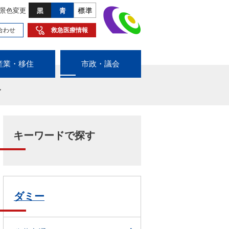
景色変更
合わせ
救急医療情報
産業・移住
市政・議会
ア
キーワードで探す
ダミー