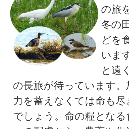
の旅
冬の
どを
いま
と遠
の長旅が待っています。
力を蓄えなくては命も尽
でしょう。命の糧となる