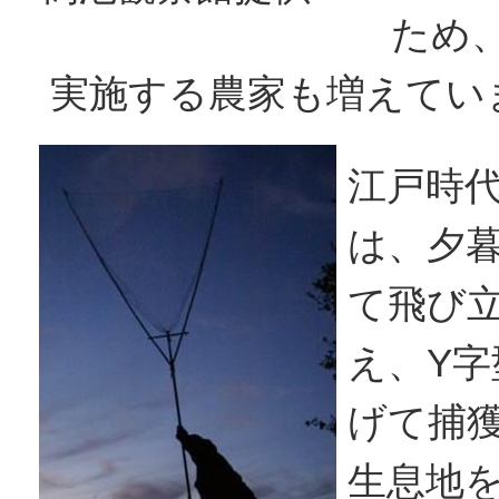
ため
実施する農家も増えてい
江戸時
は、夕
て飛び
え、Y
げて捕
生息地