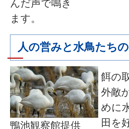
んだ声で鳴き
ます。
人の営みと水鳥たちの
餌の
外敵
めに
田を
鴨池観察館提供