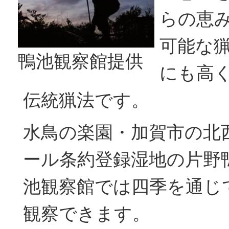
らの恵
可能な
鴨池観察館提供
にも高
伝統猟法です。
水鳥の楽園・加賀市の北
ール条約登録湿地の片野
池観察館では四季を通じ
観察できます。