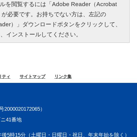
を閲覧するには「Adobe Reader（Acrobat
r）」が必要です。お持ちでない方は、左記の
bat Reader）」ダウンロードボタンをクリックして、
し、インストールしてください。
リティ
サイト
マップ
リンク集
000020172065）
町ニ41番地
後5時15分
（土曜日・日曜日・祝日、年末年始を除く）