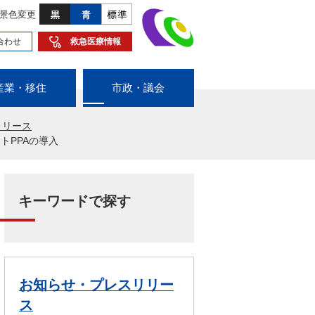
景色変更
合わせ
救急医療情報
産業・移住
市政・議会
リリース
トPPAの導入
キーワードで探す
お知らせ・プレスリリー
ス