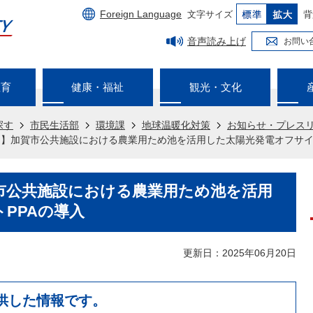
Foreign Language
文字サイズ
背
音声読み上げ
お問い
教育
健康・福祉
観光・文化
探す
市民生活部
環境課
地球温暖化対策
お知らせ・プレス
】加賀市公共施設における農業用ため池を活用した太陽光発電オフサイ
市公共施設における農業用ため池を活用
PPAの導入
更新日：2025年06月20日
供した情報です。