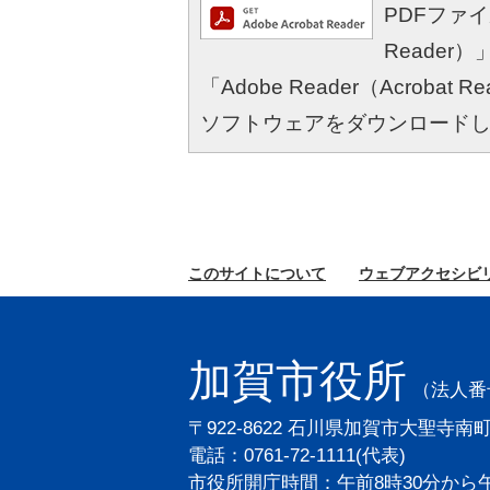
PDFファイル
Reade
「Adobe Reader（Acro
ソフトウェアをダウンロード
このサイトに
ついて
ウェブ
アクセシビ
加賀市役所
（法人番号2
〒922-8622 石川県加賀市大聖寺南
電話：0761-72-1111(代表)
市役所開庁時間：午前8時30分から午