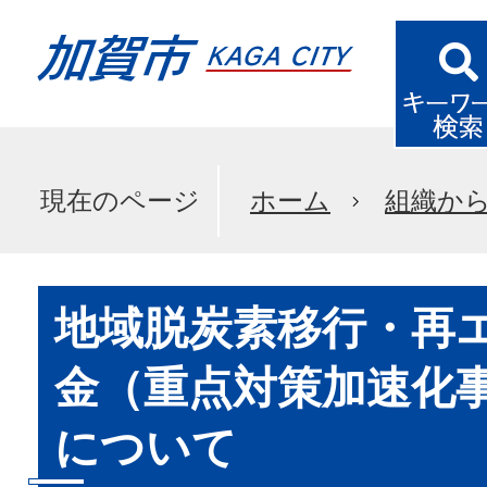
現在のページ
ホーム
組織か
地域脱炭素移行・再
金（重点対策加速化
について