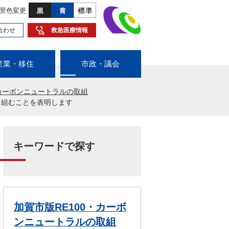
景色変更
合わせ
救急医療情報
産業・移住
市政・議会
・カーボンニュートラルの取組
り組むことを表明します
キーワードで探す
加賀市版RE100・カーボ
ンニュートラルの取組