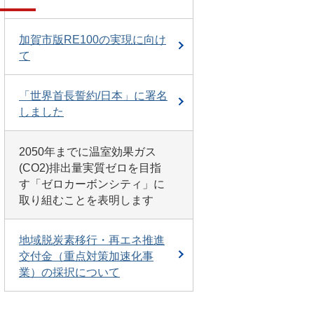
加賀市版RE100の実現に向け
て
「世界首長誓約/日本」に署名
しました
2050年までに温室効果ガス
(CO2)排出量実質ゼロを目指
す「ゼロカーボンシティ」に
取り組むことを表明します
地域脱炭素移行・再エネ推進
交付金（重点対策加速化事
業）の採択について