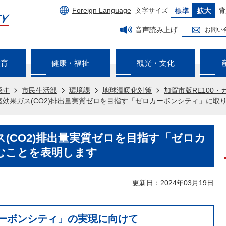
Foreign Language
文字サイズ
背
音声読み上げ
お問い
教育
健康・福祉
観光・文化
探す
市民生活部
環境課
地球温暖化対策
加賀市版RE100
温室効果ガス(CO2)排出量実質ゼロを目指す「ゼロカーボンシティ」に取
ス(CO2)排出量実質ゼロを目指す「ゼロカ
むことを表明します
更新日：2024年03月19日
カーボンシティ」の実現に向けて