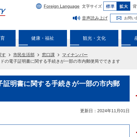
Foreign Language
文字サイズ
背
音声読み上げ
お問い
教育
健康・福祉
観光・文化
探す
市民生活部
窓口課
マイナンバー
ードの電子証明書に関する手続きが一部の市内郵便局でできます
子証明書に関する手続きが一部の市内郵
更新日：2024年11月01日