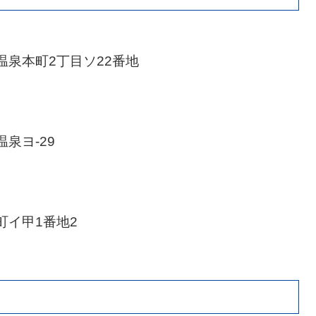
中温泉本町2丁目ソ22番地
温泉ヨ‐29
立町イ甲1番地2