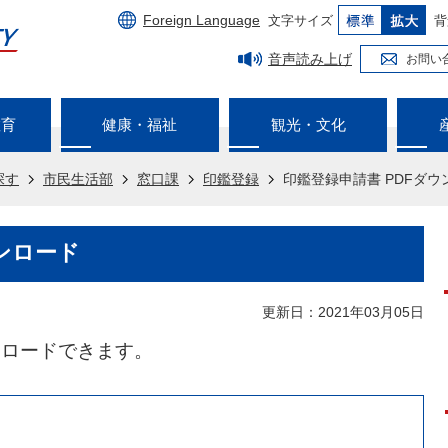
Foreign Language
文字サイズ
背
音声読み上げ
お問い
教育
健康・福祉
観光・文化
探す
市民生活部
窓口課
印鑑登録
印鑑登録申請書 PDFダウ
ンロード
更新日：2021年03月05日
ンロードできます。