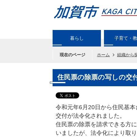
暮らし
子育て・
現在のページ
ホーム
組織から
住民票の除票の写しの交
令和元年6月20日から住民基
交付が法令化されました。
住民票の除票を請求できる方に
いましたが、法令化により取り