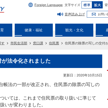
Foreign Language
文字サイズ
背
音声読み上げ
お問い
教育
健康・福祉
観光・文化
探す
市民生活部
窓口課
住民票
住民票の除票の写しの交付
付が法令化されました
更新日：2020年10月15日
本台帳法の一部が改正され、住民票の除票の写しの
ついては、これまで住民票の取り扱いに準じて
扱いが変わりました。