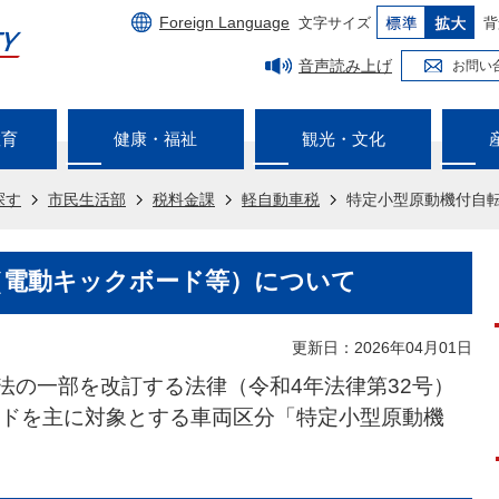
Foreign Language
文字サイズ
背
音声読み上げ
お問い
教育
健康・福祉
観光・文化
探す
市民生活部
税料金課
軽自動車税
特定小型原動機付自
（電動キックボード等）について
更新日：2026年04月01日
通法の一部を改訂する法律（令和4年法律第32号）
ドを主に対象とする車両区分「特定小型原動機