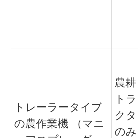
農耕
トラ
トレーラータイプ
クタ
の農作業機 （マニ
のみ