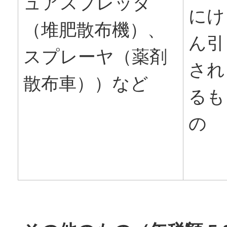
ュアスプレッダ
にけ
（堆肥散布機）、
ん引
スプレーヤ（薬剤
され
散布車））など
るも
の