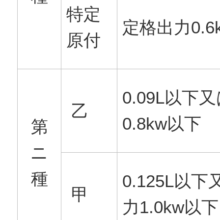
特定
定格出力0.6
原付
0.09L以下
乙
0.8kw以下
第
ニ
種
0.125L以
甲
力1.0kw以下