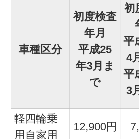
初
初度検査
年月
平
車種区分
平成25
4
年3月ま
平
で
3
軽四輪乗
12,900円
7
用自家用