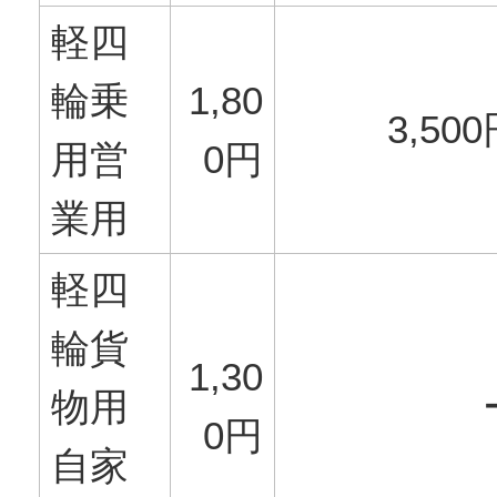
軽四
輪乗
1,80
3,50
用営
0円
業用
軽四
輪貨
1,30
物用
0円
自家