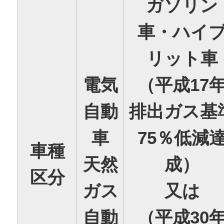
ガソリン
車・ハイ
リット車
電気
（平成17
自動
排出ガス基
車
75％低減
車種
天然
成）
区分
ガス
又は
自動
（平成30