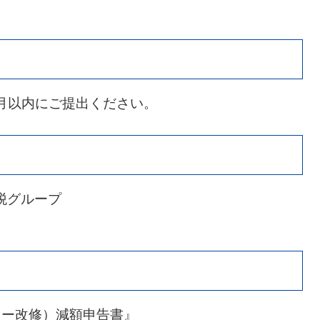
月以内にご提出ください。
税グループ
リー改修）減額申告書』