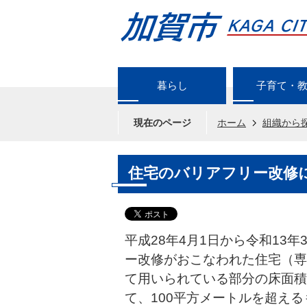
暮らし
子育て・
現在のページ
ホーム
組織から
住宅のバリアフリー改修
平成28年4月1日から令和13
ー改修がおこなわれた住宅（専
て用いられている部分の床面積
て、100平方メートルを超え