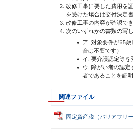
改修工事に要した費用を
を受けた場合は交付決定
改修工事の内容が確認で
次のいずれかの書類の写
ア. 対象要件が6
合は不要です）
イ. 要介護認定等
ウ. 障がい者の認
者であることを証
関連ファイル
固定資産税（バリアフリー改修