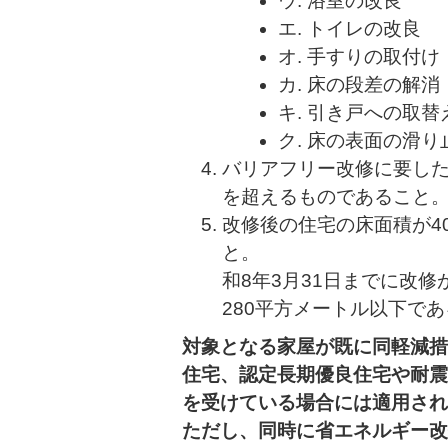
ウ. 浴室の改良
エ. トイレの改良
オ. 手すりの取付け
カ. 床の段差の解消
キ. 引き戸への取替
ク. 床の表面の滑り
バリアフリー改修に要した
を超えるものであること
改修後の住宅の床面積が4
と
和8年3月31日までに改
280平方メートル以下で
対象となる家屋が既に同軽減措
住宅、認定長期優良住宅や耐震
を受けている場合には適用され
ただし、同時に省エネルギー改