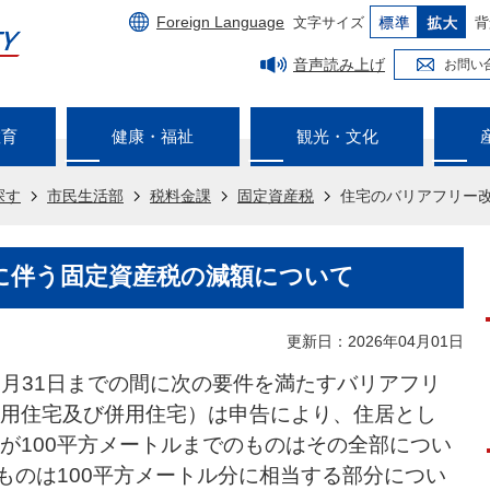
Foreign Language
文字サイズ
背
音声読み上げ
お問い
教育
健康・福祉
観光・文化
探す
市民生活部
税料金課
固定資産税
住宅のバリアフリー
に伴う固定資産税の減額について
更新日：2026年04月01日
年3月31日までの間に次の要件を満たすバリアフリ
用住宅及び併用住宅）は申告により、住居とし
が100平方メートルまでのものはその全部につい
るものは100平方メートル分に相当する部分につい