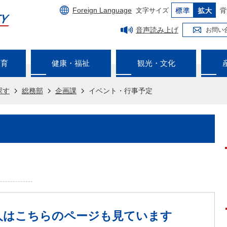
Foreign Language
文字サイズ
背
音声読み上げ
お問い
教育
健康・福祉
観光・文化
探す
総務部
企画課
イベント・行事予定
人は
こちらのページも見ています