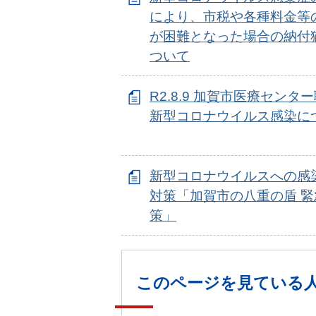
により、市税や各種料金等
が困難となった場合の納付
ついて
R2.8.9 加賀市医療センタ
新型コロナウイルス感染に
新型コロナウイルスへの感
対策「加賀市の八重の盾 緊
策」
このページを見ている