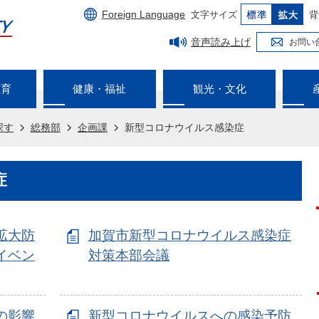
Foreign Language
文字サイズ
背
音声読み上げ
お問い
教育
健康・福祉
観光・文化
探す
総務部
企画課
新型コロナウイルス感染症
症
拡大防
加賀市新型コロナウイルス感染症
イベン
対策本部会議
の影響
新型コロナウイルスへの感染予防