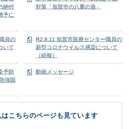
の納付
対策「加賀市の八重の盾」
猶予に
ー職員の
R2.8.11 加賀市医療センター職員の
ついて
新型コロナウイルス感染について
（続報）
染予防
動画メッセージ
急強固
人は
こちらのページも見ています