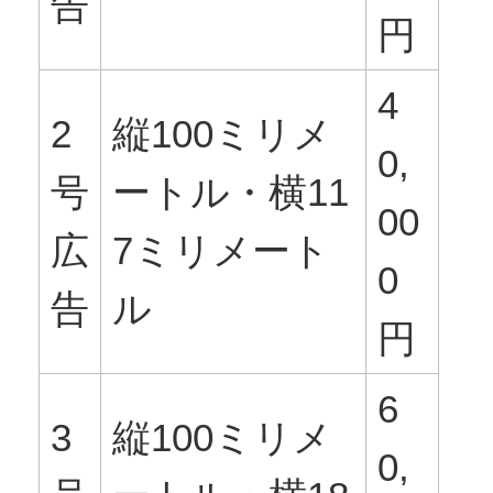
告
円
4
2
縦100ミリメ
0,
号
ートル・横11
00
広
7ミリメート
0
告
ル
円
6
3
縦100ミリメ
0,