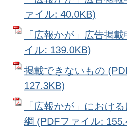
ァイル: 40.0KB)
「広報かが」広告掲載申
イル: 139.0KB)
掲載できないもの (PD
127.3KB)
「広報かが」における
綱 (PDFファイル: 155.