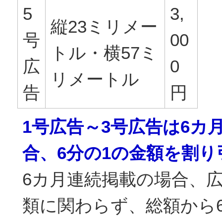
5
3,
縦23ミリメー
号
00
トル・横57ミ
広
0
リメートル
告
円
1号広告～3号広告は6カ
合、6分の1の金額を割
6カ月連続掲載の場合、
類に関わらず、総額から