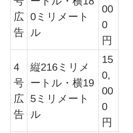
号
ートル・横18
00
広
0ミリメート
0
告
ル
円
15
4
縦216ミリメ
0,
号
ートル・横19
00
広
5ミリメート
0
告
ル
円