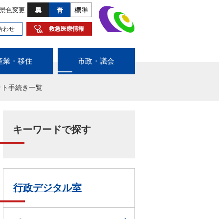
景色変更
合わせ
救急医療情報
産業・移住
市政・議会
ット手続き一覧
キーワードで探す
行政デジタル室