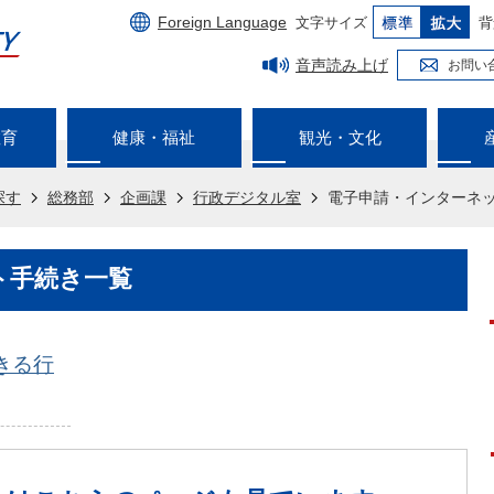
Foreign Language
文字サイズ
背
音声読み上げ
お問い
教育
健康・福祉
観光・文化
探す
総務部
企画課
行政デジタル室
電子申請・インターネ
ト手続き一覧
きる行