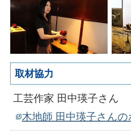
取材協力
工芸作家 田中瑛子さん
木地師 田中瑛子さん