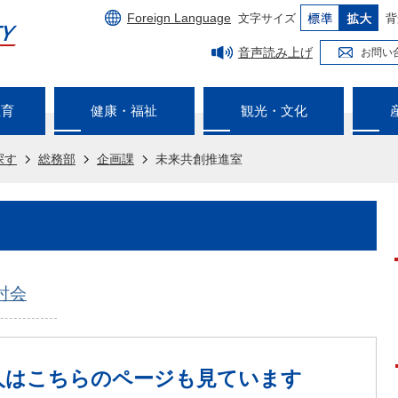
Foreign Language
文字サイズ
背
音声読み上げ
お問い
教育
健康・福祉
観光・文化
探す
総務部
企画課
未来共創推進室
討会
人は
こちらのページも見ています