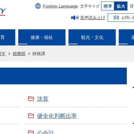
Foreign Language
文字サイズ
背
音声読み上げ
お問い
教育
健康・福祉
観光・文化
探す
総務部
財政課
決算
健全化判断比率
公会計