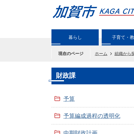
暮らし
子育て・
現在のページ
ホーム
組織から
財政課
予算
予算編成過程の透明化
中期財政計画