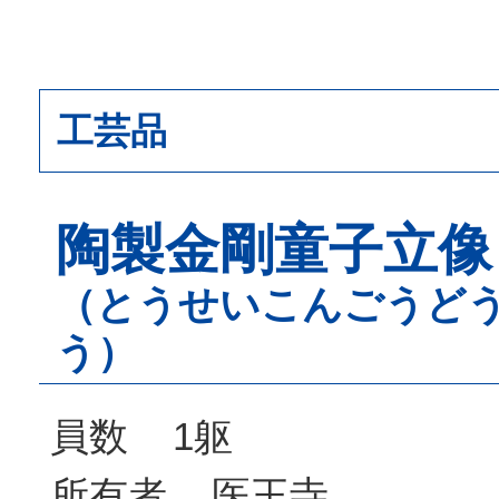
工芸品
陶製金剛童子立像
（とうせいこんごうど
う）
員数 1躯
所有者 医王寺