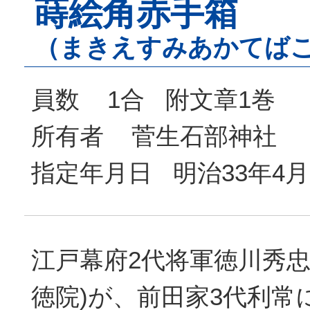
蒔絵角赤手箱
（まきえすみあかてば
員数 1合 附文章1巻
所有者 菅生石部神社
指定年月日 明治33年4月
江戸幕府2代将軍徳川秀忠
徳院)が、前田家3代利常