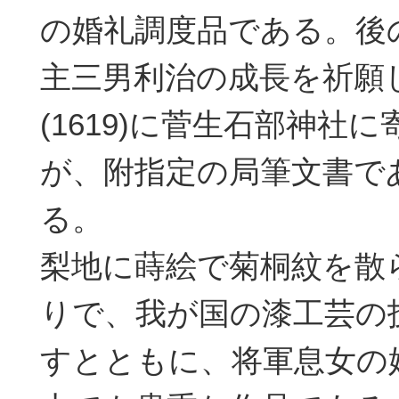
の婚礼調度品である。後
主三男利治の成長を祈願
(1619)に菅生石部神社
が、附指定の局筆文書で
る。
梨地に蒔絵で菊桐紋を散
りで、我が国の漆工芸の
すとともに、将軍息女の