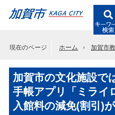
現在のページ
ホーム
加賀市
加賀市の文化施設で
手帳アプリ「ミライロ
入館料の減免(割引)