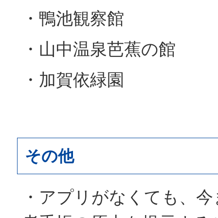
・鴨池観察館
・山中温泉芭蕉の館
・加賀依緑園
その他
・アプリがなくても、今