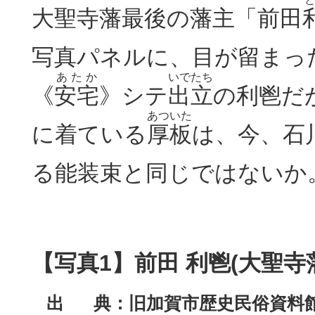
大聖寺藩最後の藩主「前田
写真パネルに、目が留まっ
あたか
いでたち
《
安宅
》シテ
出立
の利鬯だ
あついた
に着ている
厚板
は、今、石
る能装束と同じではないか
【写真1】
前田 利鬯(大聖寺
出 典：旧加賀市歴史民俗資料館