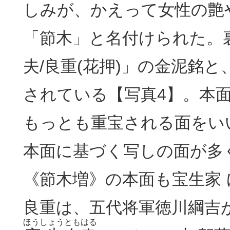
しみが、かえって女性の艶
「節木」と名付けられた。
夫/良重(花押)」の金泥銘
されている【写真4】。本
もっとも重宝される面をい
本面に基づく写しの面が多
《
節木増
》の本面も宝生家
良重は、五代将軍徳川綱吉
ほうしょう
とも
はる