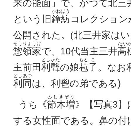
来の能面」で、かつて北三
かねぼう
という旧
鐘紡
コレクション
公開された。(北三井家は
そう
りょうけ
たか
惣
領家
で、10代当主三井
高
としかた
もと
こ
主前田
利聲
の娘
苞
子
。なお
とし
あつ
)
利
同
は、利鬯の弟である
ふしきぞう
うち《
節木増
》【写真3】
する女性面である。鼻の付