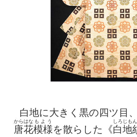
白地に大きく黒の四ツ目
から
はな
もよう
しろじも
唐
花
模様
を
散らした《
白地