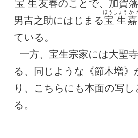
宝生
友
春
のことで、
加賀
ほうしょう
か
男吉之助にはじまる
宝生
嘉
ている。
一方、宝生宗家には大聖寺
る、同じような《節木増》
り、こちらにも本面の写し
る。