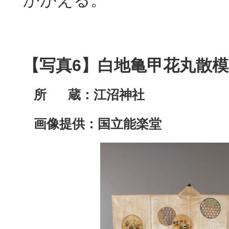
かがえる。
【写真6】
白地亀甲花丸散
所 蔵：
江沼神社
画像提供：国立能楽堂