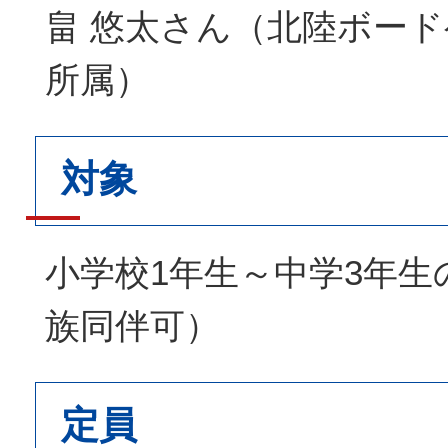
畠 悠太さん（北陸ボー
所属）
対象
小学校1年生～中学3年生
族同伴可）
定員