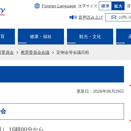
Foreign Language
文字サイズ
背
音声読み上げ
お問い
教育
健康・福祉
観光・文化
育委員会
教育委員会会議
定例会等会議日程
更新日：2026年06月29日
例会
） 15時00分から