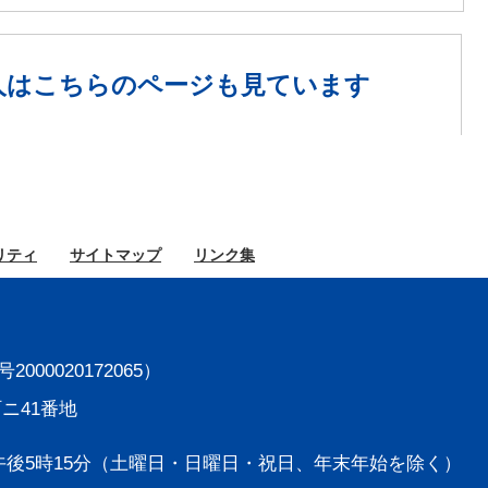
人は
こちらのページも見ています
リティ
サイト
マップ
リンク集
000020172065）
町ニ41番地
後5時15分
（土曜日・日曜日・祝日、年末年始を除く）