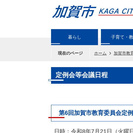
暮らし
子育て・
現在のページ
ホーム
加賀市教
定例会等会議日程
第6回加賀市教育委員会定
日時：令和8年7月21日（火曜日