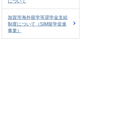
について
加賀市海外留学等奨学金支給
制度について（SIM留学促進
事業）