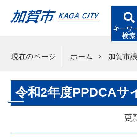
現在のページ
ホーム
加賀市
令和2年度PPDCAサ
更新