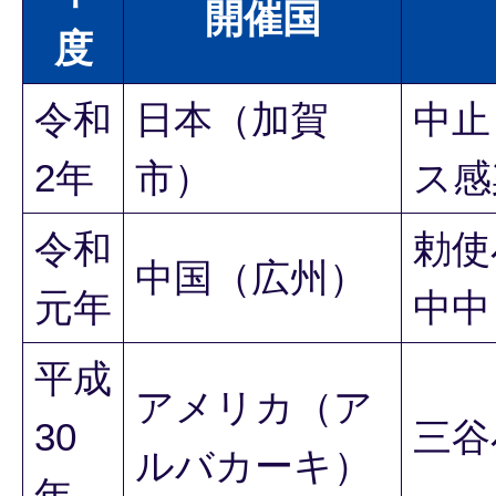
開催国
度
令和
日本（加賀
中止
2年
市）
ス感
令和
勅使
中国（広州）
元年
中中
平成
アメリカ（ア
30
三谷
ルバカーキ）
年