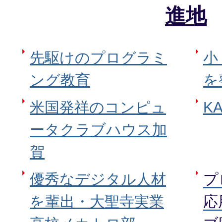
進地
先駆けのプログラミ
小
ング教育
を
米国発祥のコンピュ
K
ータクラブハウス加
賀
優秀なデジタル人材
プ
を輩出・大聖寺実業
応