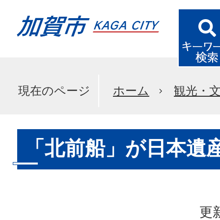
現在のページ
ホーム
観光・
「北前船」が日本遺産
更新