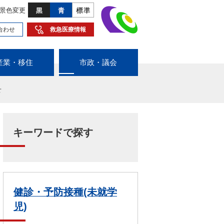
景色変更
合わせ
救急医療情報
産業・移住
市政・議会
せ
キーワードで探す
健診・予防接種(未就学
児)