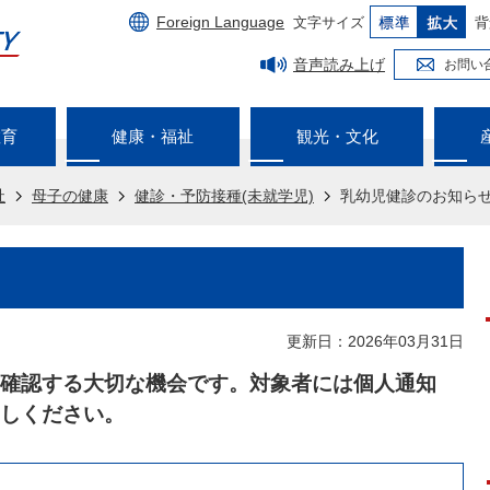
Foreign Language
文字サイズ
背
音声読み上げ
お問い
教育
健康・福祉
観光・文化
祉
母子の健康
健診・予防接種(未就学児)
乳幼児健診のお知ら
更新日：2026年03月31日
確認する大切な機会です。対象者には個人通知
しください。