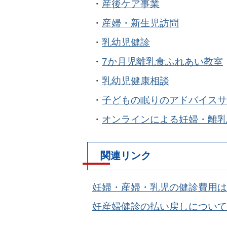
・
産後ケア事業
・
産婦・新生児訪問
・
乳幼児健診
・
7か月児離乳食ふれあい教室
・
乳幼児健康相談
・
子どもの眠りのアドバイス
・
オンラインによる妊婦・離乳
関連リンク
妊婦・産婦・乳児の健診費用は
妊産婦健診の払い戻しについて