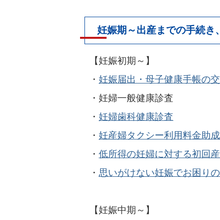
妊娠期～出産までの手続き
【妊娠初期～】
・
妊娠届出・母子健康手帳の交
・
妊婦一般健康診査
・
妊婦歯科健康診査
・
妊産婦タクシー利用料金助成
・
低所得の妊婦に対する初回産
・
思いがけない妊娠でお困りの
【妊娠中期～】