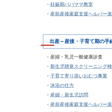
・
妊娠期パパママ教室
・
産前産後家庭支援ヘルパー派
出産～産後・子育て期の手
・
産婦・乳児一般健康診査
・
新生児聴覚スクリーニング検
・
子育て寄り添いおむつ事業
・
沐浴の仕方
・
産婦・新生児訪問
・
産前産後家庭支援ヘルパー派