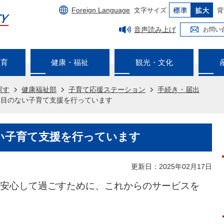
Foreign Language
文字サイズ
背
音声読み上げ
お問い
教育
健康・福祉
観光・文化
探す
健康福祉部
子育て応援ステーション
手続き・届出
れ目のない子育て支援を行っています
い子育て支援を行っています
更新日：2025年02月17日
安心して過ごすために、これからのサービスを