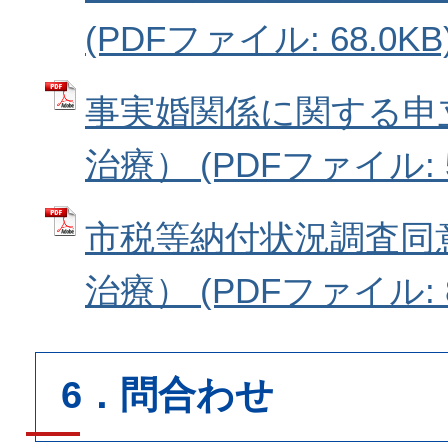
(PDFファイル: 68.0KB
事実婚関係に関する申
治療） (PDFファイル: 5
市税等納付状況調査同
治療） (PDFファイル: 8
6．問合わせ