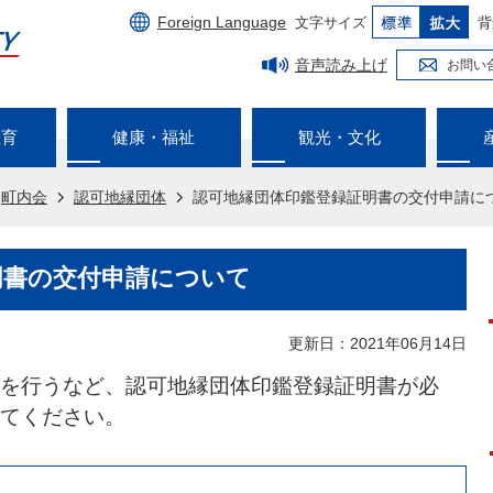
Foreign Language
文字サイズ
背
音声読み上げ
お問い
教育
健康・福祉
観光・文化
町内会
認可地縁団体
認可地縁団体印鑑登録証明書の交付申請に
明書の交付申請について
更新日：2021年06月14日
を行うなど、認可地縁団体印鑑登録証明書が必
てください。