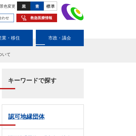
景色変更
合わせ
救急医療情報
産業・移住
市政・議会
ついて
キーワードで探す
認可地縁団体