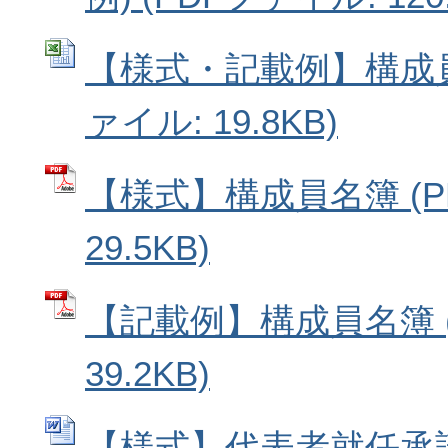
【様式・記載例】構成員名
ァイル: 19.8KB)
【様式】構成員名簿 (P
29.5KB)
【記載例】構成員名簿 (
39.2KB)
【様式】代表者就任承諾書