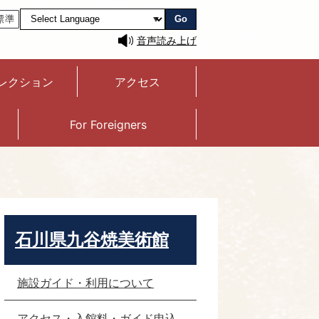
Go
音声読み上げ
レクション
アクセス
For Foreigners
石川県九谷焼美術館
施設ガイド・利用について
アクセス・入館料・ガイド申込