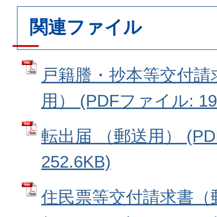
関連ファイル
戸籍謄・抄本等交付請
用） (PDFファイル: 194
転出届 （郵送用） (P
252.6KB)
住民票等交付請求書（