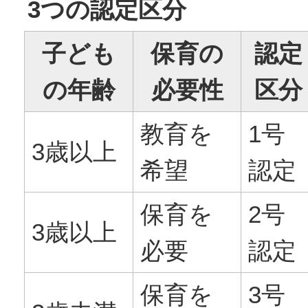
3つの認定区分
子ども
保育の
認定
の年齢
必要性
区分
教育を
1号
3歳以上
希望
認定
保育を
2号
3歳以上
必要
認定
保育を
3号