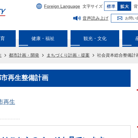
Foreign Language
文字サイズ
背
音声読み上げ
お問い
教育
健康・福祉
観光・文化
住
都市計画・開発
まちづくり計画・提案
社会資本総合整備計
都市再生整備計画
市再生