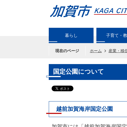
暮らし
子育て・
現在のページ
ホーム
産業・移
国定公園について
越前加賀海岸国定公園
加賀市には「越前加賀海岸国定