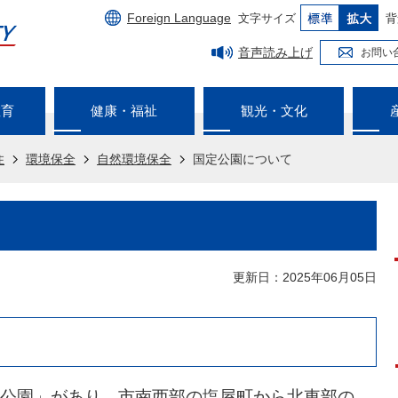
Foreign Language
文字サイズ
背
音声読み上げ
お問い
教育
健康・福祉
観光・文化
住
環境保全
自然環境保全
国定公園について
更新日：2025年06月05日
公園」があり、市南西部の塩屋町から北東部の