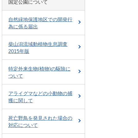
国定公園について
自然緑地保護地区での開発行
為に係る届出
柴山潟流域動植物生息調査
2015年版
特定外来生物(植物)の駆除に
ついて
アライグマなどの小動物の捕
獲に関して
死亡野鳥を発見された場合の
対応について