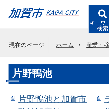
現在のページ
ホーム
産業・
片野鴨池
片野鴨池と加賀市