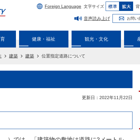
Foreign Language
文字サイズ
背
音声読み上げ
お問い
教育
健康・福祉
観光・文化
住
建築
建築
位置指定道路について
更新日：2022年11月22日
。）では、「建築物の敷地は道路に2メートル