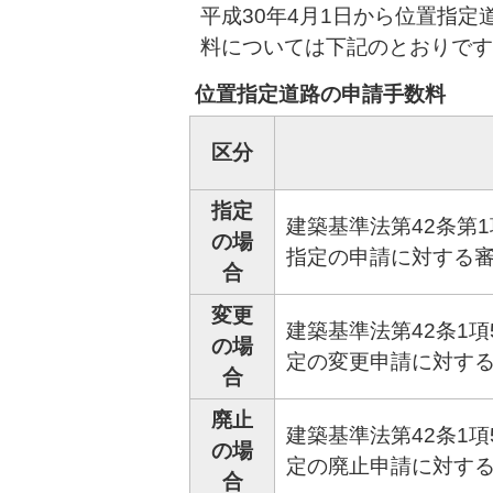
平成30年4月1日から位置指
料については下記のとおりです
位置指定道路の申請手数料
区分
指定
建築基準法第42条第
の場
指定の申請に対する
合
変更
建築基準法第42条1
の場
定の変更申請に対す
合
廃止
建築基準法第42条1
の場
定の廃止申請に対す
合