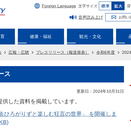
Foreign Language
文字サイズ
背
音声読み上げ
お問い
教育
健康・福祉
観光・文化
会
広報・広聴
プレスリリース（報道発表）
令和6年度
20
ース
更新日：2024年10月31日
報提供した資料を掲載しています。
「すゑひろがりずと楽しむ狂言の世界」 を開催しま
KB)