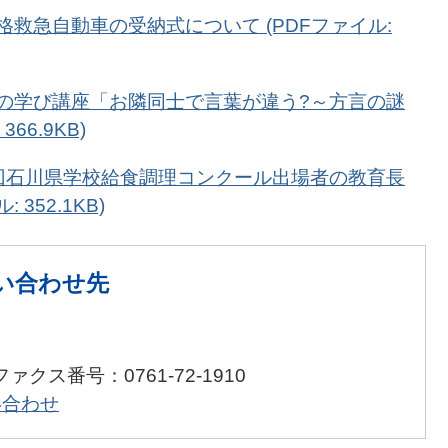
規格救急自動車の受納式について (PDFファイル:
大人の学び講座「お隣同士で言葉が違う?～方言の謎
66.9KB)
63回石川県学校給食調理コンクール出場者の教育長
352.1KB)
い合わせ先
ファクス番号：0761-72-1910
い合わせ