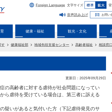
Foreign Language
文字サイズ
背
音声読み上げ
お問い
教育
健康・福祉
観光・文化
探す
健康福祉部
地域包括支援センター
高齢者福祉
相談窓
更新日：2025年09月29日
症の高齢者に対する虐待が社会問題になってい
から虐待を受けている場合は、第三者に訴える
の疑いがあると気付いた方（下記虐待発見のサ