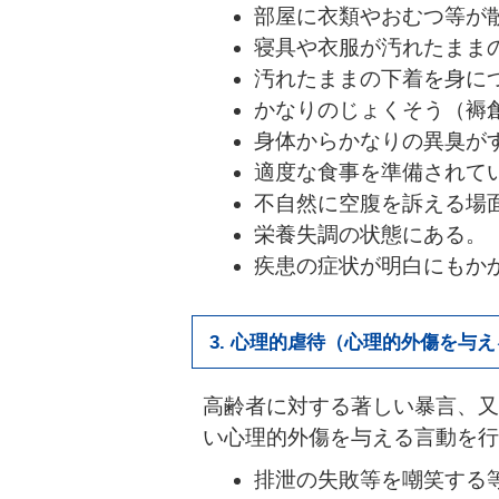
部屋に衣類やおむつ等が
寝具や衣服が汚れたまま
汚れたままの下着を身に
かなりのじょくそう（褥
身体からかなりの異臭が
適度な食事を準備されて
不自然に空腹を訴える場
栄養失調の状態にある。
疾患の症状が明白にもか
3. 心理的虐待（心理的外傷を与
高齢者に対する著しい暴言、又
い心理的外傷を与える言動を行
排泄の失敗等を嘲笑する