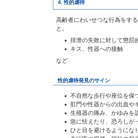
4. 性的虐待
高齢者にわいせつな行為をする
と。
排泄の失敗に対して懲罰
キス、性器への接触
など
性的虐待発見のサイン
不自然な歩行や座位を保
肛門や性器からの出血や
生殖器の痛み、かゆみを
急に怯えたり、恐ろしが
ひと目を避けるようにな