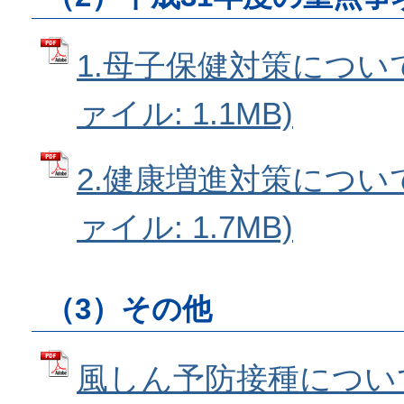
1.母子保健対策について 
ァイル: 1.1MB)
2.健康増進対策について 
ァイル: 1.7MB)
（3）その他
風しん予防接種について 