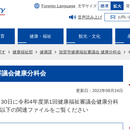
Foreign Language
文字サイズ
背
音声読み上げ
お問い
教育
健康・福祉
観光・文化
探す
健康福祉部
健康課
加賀市健康福祉審議会 健康分科会
審議会健康分科会
更新日：2022年08月24日
月30日に令和4年度第1回健康福祉審議会健康分科
以下の関連ファイルをご覧ください