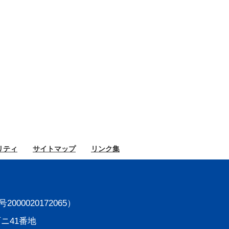
リティ
サイト
マップ
リンク集
000020172065）
町ニ41番地