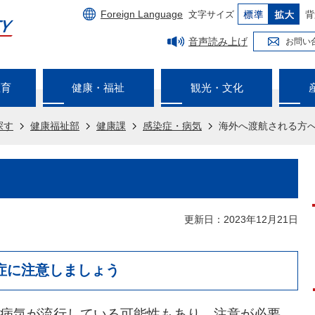
Foreign Language
文字サイズ
背
音声読み上げ
お問い
教育
健康・福祉
観光・文化
探す
健康福祉部
健康課
感染症・病気
海外へ渡航される方
更新日：2023年12月21日
症に注意しましょう
病気が流行している可能性もあり、注意が必要